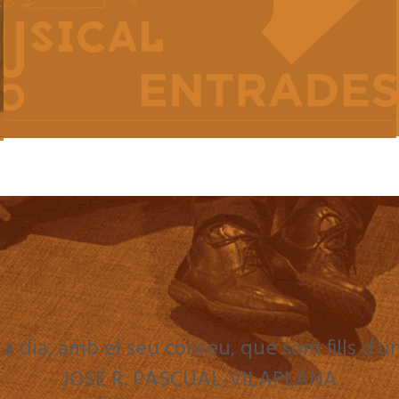
 a dia, amb el seu conreu, que som fills d’u
JOSÉ R. PASCUAL-VILAPLANA