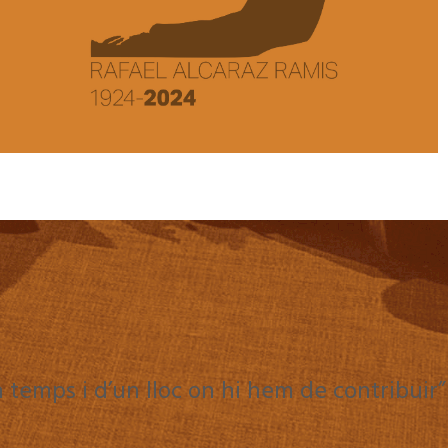
n temps i d’un lloc on hi hem de contribuir”