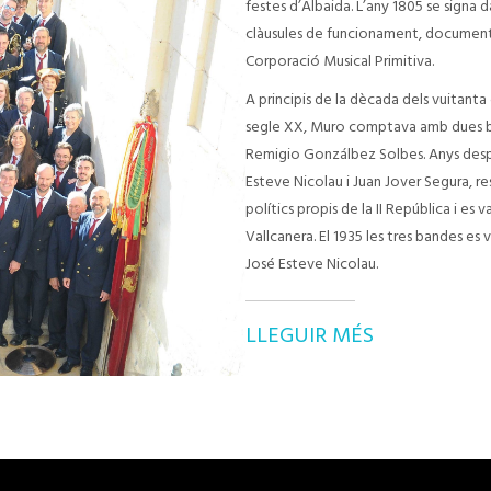
festes d’Albaida. L’any 1805 se signa 
clàusules de funcionament, document
Corporació Musical Primitiva.
A principis de la dècada dels vuitant
segle XX, Muro comptava amb dues ban
Remigio Gonzálbez Solbes. Anys despré
Esteve Nicolau i Juan Jover Segura, re
polítics propis de la II República i es
Vallcanera. El 1935 les tres bandes es 
José Esteve Nicolau.
LLEGUIR MÉS