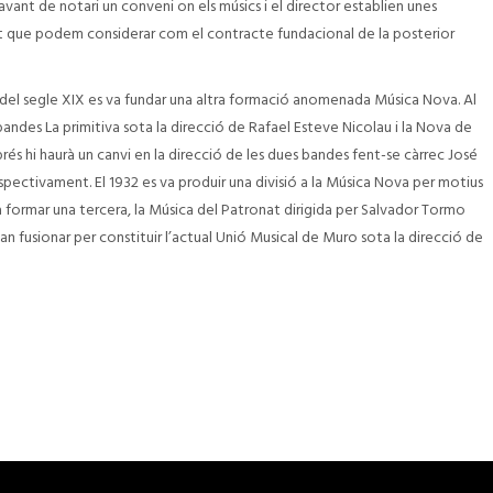
davant de notari un conveni on els músics i el director establien unes
 que podem considerar com el contracte fundacional de la posterior
a del segle XIX es va fundar una altra formació anomenada Música Nova. Al
des La primitiva sota la direcció de Rafael Esteve Nicolau i la Nova de
s hi haurà un canvi en la direcció de les dues bandes fent-se càrrec José
spectivament. El 1932 es va produir una divisió a la Música Nova per motius
 va formar una tercera, la Música del Patronat dirigida per Salvador Tormo
van fusionar per constituir l’actual Unió Musical de Muro sota la direcció de