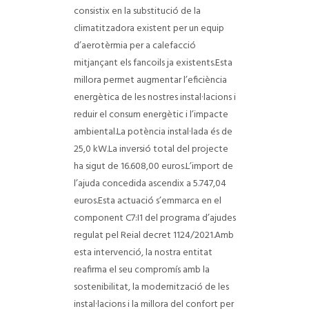
consistix en la substitució de la
climatitzadora existent per un equip
d’aerotèrmia per a calefacció
mitjançant els fancoils ja existents.
Esta
millora permet augmentar l’eficiència
energètica de les nostres instal·lacions i
reduir el consum energètic i l’impacte
ambiental.
La potència instal·lada és de
25,0 kW.
La inversió total del projecte
ha sigut de 16.608,00 euros.
L’import de
l’ajuda concedida ascendix a 5.747,04
euros.
Esta actuació s’emmarca en el
component C7:I1 del programa d’ajudes
regulat pel Reial decret 1124/2021.
Amb
esta intervenció, la nostra entitat
reafirma el seu compromís amb la
sostenibilitat, la modernització de les
instal·lacions i la millora del confort per