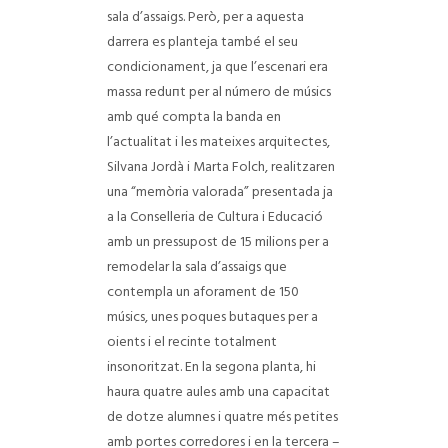
sala d’assaigs. Però, per a aquesta
darrera es plantejа també el seu
condicionament, ja que l’escenari era
massa reduпt per al número de músics
amb qué compta la banda en
l’actualitat i les mateixes arquitectes,
Silvana Jordà i Marta Folch, realitzaren
una “memòria valorada” presentada ja
a la Conselleria de Cultura i Educació
amb un pressupost de 15 milions per a
remodelar la sala d’assaigs que
contempla un aforament de 150
músics, unes poques butaques per a
oients i el recinte totalment
insonoritzat. En la segona planta, hi
haurа quatre aules amb una capacitat
de dotze alumnes i quatre més petites
amb portes corredores i en la tercera –