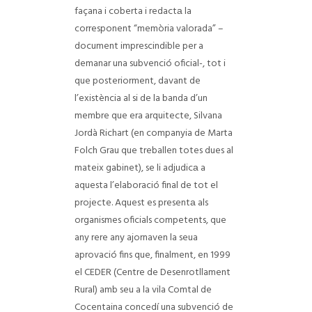
façana i coberta i redactа la
corresponent “memòria valorada” –
document imprescindible per a
demanar una subvenció oficial-, tot i
que posteriorment, davant de
l’existència al si de la banda d’un
membre que era arquitecte, Silvana
Jordà Richart (en companyia de Marta
Folch Grau que treballen totes dues al
mateix gabinet), se li adjudicа a
aquesta l’elaboració final de tot el
projecte. Aquest es presentа als
organismes oficials competents, que
any rere any ajornaven la seua
aprovació fins que, finalment, en 1999
el CEDER (Centre de Desenrotllament
Rural) amb seu a la vila Comtal de
Cocentaina concedí una subvenció de