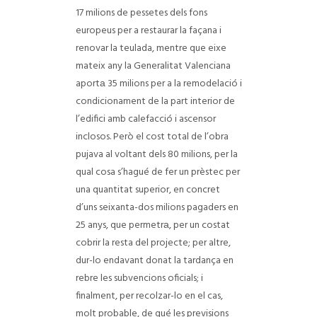
17 milions de pessetes dels fons
europeus per a restaurar la façana i
renovar la teulada, mentre que eixe
mateix any la Generalitat Valenciana
aportа 35 milions per a la remodelació i
condicionament de la part interior de
l’edifici amb calefacció i ascensor
inclosos. Però el cost total de l’obra
pujava al voltant dels 80 milions, per la
qual cosa s’hagué de fer un prèstec per
una quantitat superior, en concret
d’uns seixanta-dos milions pagaders en
25 anys, que permetrа, per un costat
cobrir la resta del projecte; per altre,
dur-lo endavant donat la tardança en
rebre les subvencions oficials; i
finalment, per recolzar-lo en el cas,
molt probable, de qué les previsions