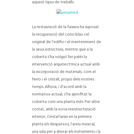
aquest tipus de treballs.
La restauració de la faзana ha suposat
la recuperació del color blau cel
original de l’edifici i el manteniment de
la seua estructura; mentre que a la
coberta s’ha volgut fer palés la
intervenció arquitectтnica actual amb
la incorporació de materials, com el
ferro i el cristall, propis dels nostres
temps. Alhora, i d’acord amb la
normativa actual, s’ha aprofitat la
coberta com una planta més. Per altre
costat, amb la nova reestructuració
interior, s’instal·laran en la primera
planta els despatxos, l’arxiu musical,
una sala per a deixar els instruments i la