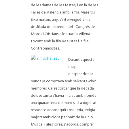
de les dames de les festes, i en la de les
Falles de València amb la filа Maseros.
Eixe mateix any, s’intervingué en la
desfilada de cloenda del I Congrés de
Moros i Cristians efectuat a Villena
tocant amb la filа Realistes i la filа
Contrabandistes.
Durant aquesta
etapa
d’esplendor, la
banda ja comptava amb seixanta-cinc
membres. Cal recordar que la década
dels setanta s’havia iniciat amb només
una quarantena de músics… La dignitat i
respecte aconseguits requeria, exigia
majors ambicions per part de la Unió
Musical i aleshores, s’acordа comprar