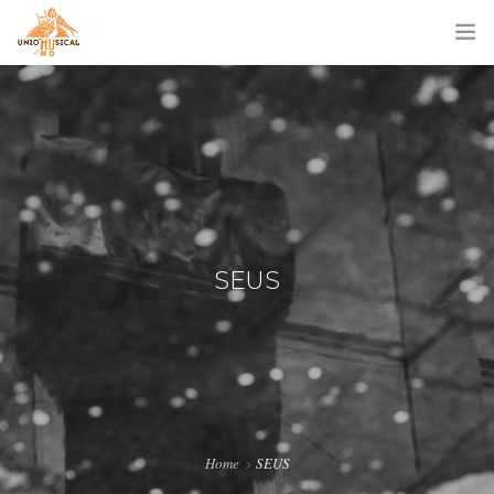
QUI SOM…
PRESIDENTS
DIRECTORS
PROJECTES
SEUS
X CURS DE DIRECCIÓ 2025
ENTRADES
PUBLICACIONS
SEUS
Home
SEUS
AJUDES