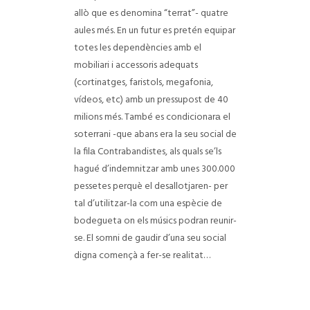
allò que es denomina “terrat”- quatre
aules més. En un futur es pretén equipar
totes les dependències amb el
mobiliari i accessoris adequats
(cortinatges, faristols, megafonia,
vídeos, etc) amb un pressupost de 40
milions més. També es condicionarа el
soterrani -que abans era la seu social de
la filа Contrabandistes, als quals se’ls
hagué d’indemnitzar amb unes 300.000
pessetes perquè el desallotjaren- per
tal d’utilitzar-la com una espècie de
bodegueta on els músics podran reunir-
se. El somni de gaudir d’una seu social
digna començà a fer-se realitat…