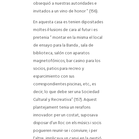
obsequió a nuestras autoridades e
invitados a un vino de honor ” (156).
En aquesta casa es tenien dipositades
moltes il·lusions de cara al futur i es
pretenia ” montar en la misma el local
de ensayo para la Banda , sala de
biblioteca, salón con aparatos
magnetofónicos, bar casino para los
socios, patios para recreo y
esparcimiento con sus
correspondientes piscinas, etc., es
decir, lo que debe ser una Sociedad
Cultural y Recreativa” (157). Aquest
plantejament tenia un rerafons
innovador: per un costat, suposava
disposar d’un lloc on els músics i socis
pogueren reunir-se i conviure; i per
l’altre, implicava un canvi en la gestió