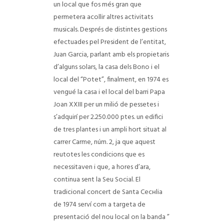
un local que fos més gran que
permetera acollir altres activitats
musicals. Després de distintes gestions
efectuades pel President de l’entitat,
Juan Garcia, parlant amb els propietaris
d’alguns solars, la casa dels Bono i el
local del “Potet”, finalment, en 1974 es
vengué la casa i el local del barri Papa
Joan XXIII per un milió de pessetes i
s’adquirí per 2.250.000 ptes. un edifici
de tres plantes i un ampli hort situat al
carrer Carme, núm. 2, ja que aquest
reutotes les condicions que es
necessitaven i que, a hores d’ara,
continua sent la Seu Social. El
tradicional concert de Santa Cecнlia
de 1974 serví com a targeta de
presentació del nou local on la banda ”