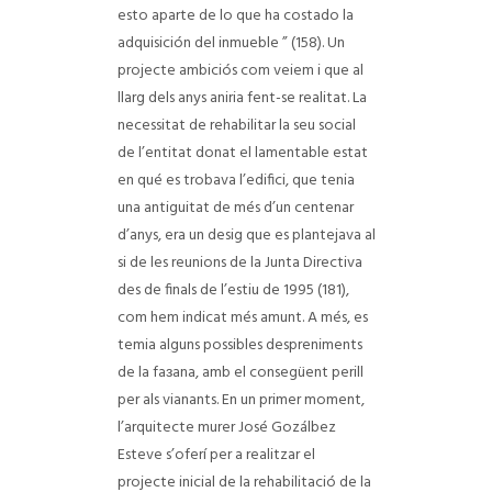
esto aparte de lo que ha costado la
adquisición del inmueble ” (158). Un
projecte ambiciós com veiem i que al
llarg dels anys aniria fent-se realitat. La
necessitat de rehabilitar la seu social
de l’entitat donat el lamentable estat
en qué es trobava l’edifici, que tenia
una antiguitat de més d’un centenar
d’anys, era un desig que es plantejava al
si de les reunions de la Junta Directiva
des de finals de l’estiu de 1995 (181),
com hem indicat més amunt. A més, es
temia alguns possibles despreniments
de la faзana, amb el consegüent perill
per als vianants. En un primer moment,
l’arquitecte murer José Gozálbez
Esteve s’oferí per a realitzar el
projecte inicial de la rehabilitació de la