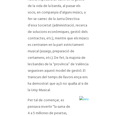
de la vida de la banda, al passar els
socis, en companyia d’alguns músics, a
fer-se cаrrec de la Junta Directiva
d’eixa Societat (administració, recerca
de solucions econòmiques, gestió dels
contractes, etc.), mentre que els músics
es centrarien en la part estrictament
musical (assaigs, preparació de
certаmens, etc.). De fet, la majoria de
les bandes de la “província” de València
segueixen aquest model de gestió. El
transcurs del temps de llavors ençа ens
ha demostrat que açò no quallа al si de
la Uniу Musical.
Per tal de començar, es
pensava invertir “la suma de
4 a 5 millones de pesetas,